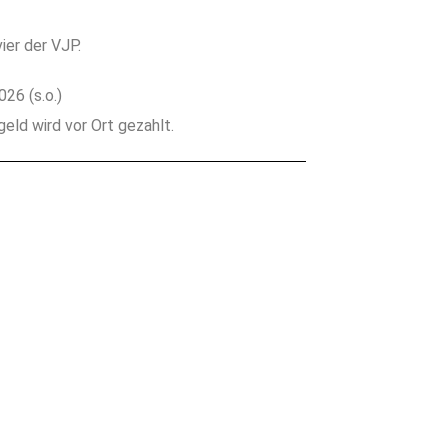
ier der VJP.
26 (s.o.)
eld wird vor Ort gezahlt.